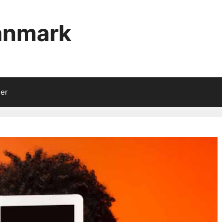
anmark
her