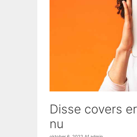
Disse covers e
nu
oktober 6, 2022
Af
admin