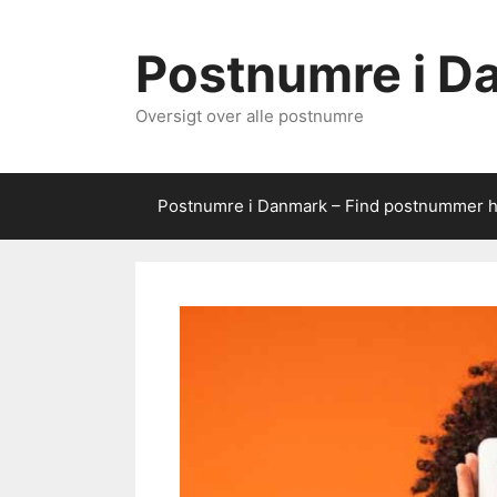
Hop
til
Postnumre i D
indhold
Oversigt over alle postnumre
Postnumre i Danmark – Find postnummer 