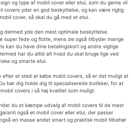
ign og type af mobil cover eller etui, som du gerne vil
bil covers yder en god beskyttelse, og kan være rigtig
 mobil cover, så skal du gå med et etui.
, og dermed yde den mest optimale beskyttelse.
re super fede og flotte, mens de også tilbyder mange
s kan du have dine betalingskort og andre vigtige
i. Dermed har du altid alt hvad du skal bruge lige ved
iske og smarte etui.
efter et sted at købe mobil covers, så er det muligt at
Du bør dig holde dig til specialiserede butikker, for at
mobil covers i så høj kvalitet som muligt.
nder du et kæmpe udvalg af mobil covers til de mest
ranti også et mobil cover eller etui, der passer
u også en masse andet smart og praktisk mobil tilbehør